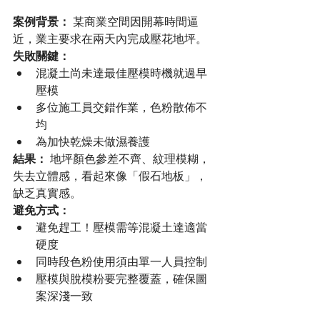
案例背景：
 某商業空間因開幕時間逼
近，業主要求在兩天內完成壓花地坪。
失敗關鍵：
混凝土尚未達最佳壓模時機就過早
壓模
多位施工員交錯作業，色粉散佈不
均
為加快乾燥未做濕養護
結果：
 地坪顏色參差不齊、紋理模糊，
失去立體感，看起來像「假石地板」，
缺乏真實感。
避免方式：
避免趕工！壓模需等混凝土達適當
硬度
同時段色粉使用須由單一人員控制
壓模與脫模粉要完整覆蓋，確保圖
案深淺一致