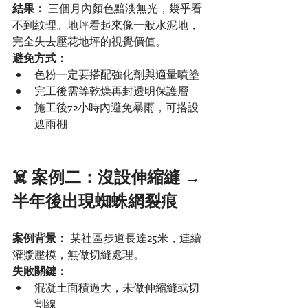
結果：
 三個月內顏色黯淡無光，幾乎看
不到紋理。地坪看起來像一般水泥地，
完全失去壓花地坪的視覺價值。
避免方式：
色粉一定要搭配強化劑與適量噴塗
完工後需等乾燥再封透明保護層
施工後72小時內避免暴雨，可搭設
遮雨棚
☠️ 案例二：沒設伸縮縫 → 
半年後出現蜘蛛網裂痕
案例背景：
 某社區步道長達25米，連續
灌漿壓模，無做切縫處理。
失敗關鍵：
混凝土面積過大，未做伸縮縫或切
割線