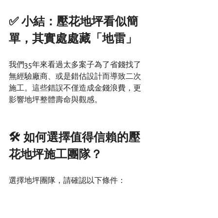
✅ 小結：壓花地坪看似簡
單，其實處處藏「地雷」
我們35年來看過太多案子為了省錢找了
無經驗廠商、或是錯估設計而導致二次
施工。這些錯誤不僅造成金錢浪費，更
影響地坪整體壽命與觀感。
🛠 如何選擇值得信賴的壓
花地坪施工團隊？
選擇地坪團隊，請確認以下條件：
✅ 是否有10年以上實績？有無百件
以上案例？
✅ 可否提供圖樣建議與樣品展示？