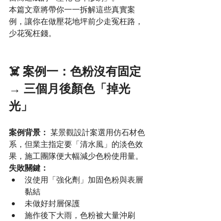
本篇文章將帶你一一拆解這些真實案
例，讓你在做壓花地坪前少走冤枉路，
少花冤枉錢。
☠️ 案例一：色粉沒有固定 
→ 三個月後顏色「掉光
光」
案例背景：
 某景觀設計案選用仿石材色
系，但業主指定要「清水風」的淡色效
果，施工團隊便大幅減少色粉使用量。
失敗關鍵：
沒使用「強化劑」加固色粉與表層
黏結
未做好封層保護
施作後下大雨，色粉被大量沖刷