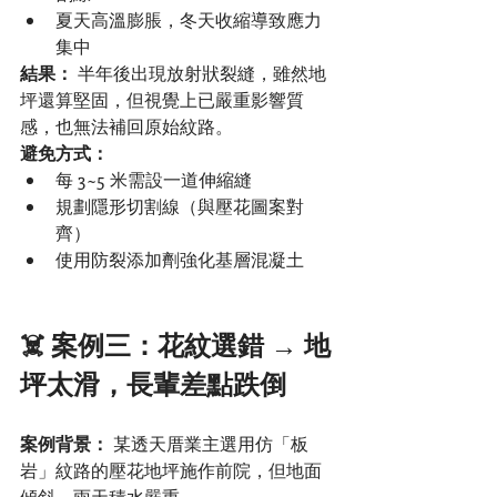
夏天高溫膨脹，冬天收縮導致應力
集中
結果：
 半年後出現放射狀裂縫，雖然地
坪還算堅固，但視覺上已嚴重影響質
感，也無法補回原始紋路。
避免方式：
每 3~5 米需設一道伸縮縫
規劃隱形切割線（與壓花圖案對
齊）
使用防裂添加劑強化基層混凝土
☠️ 案例三：花紋選錯 → 地
坪太滑，長輩差點跌倒
案例背景：
 某透天厝業主選用仿「板
岩」紋路的壓花地坪施作前院，但地面
傾斜，雨天積水嚴重。