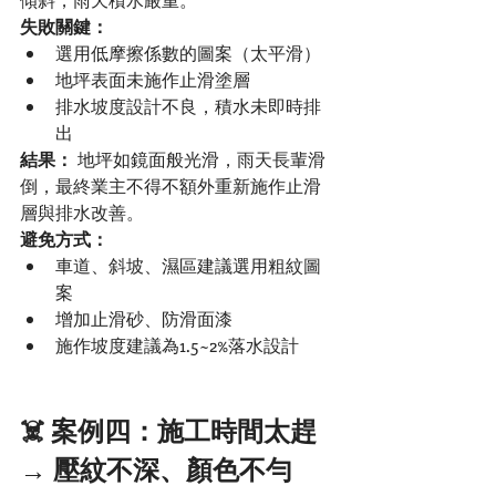
失敗關鍵：
選用低摩擦係數的圖案（太平滑）
地坪表面未施作止滑塗層
排水坡度設計不良，積水未即時排
出
結果：
 地坪如鏡面般光滑，雨天長輩滑
倒，最終業主不得不額外重新施作止滑
層與排水改善。
避免方式：
車道、斜坡、濕區建議選用粗紋圖
案
增加止滑砂、防滑面漆
施作坡度建議為1.5~2%落水設計
☠️ 案例四：施工時間太趕 
→ 壓紋不深、顏色不勻