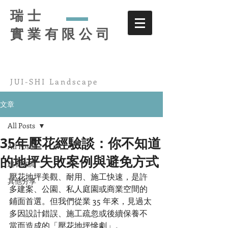
瑞士
實業有限公司
JUI-SHI Landscape
文章
All Posts
35年壓花經驗談：你不知道
All Posts
的地坪失敗案例與避免方式
建材知識
壓花地坪美觀、耐用、施工快速，是許
其他分享
多建案、公園、私人庭園或商業空間的
鋪面首選。但我們從業 35 年來，見過太
多因設計錯誤、施工疏忽或後續保養不
當而造成的「壓花地坪慘劇」。