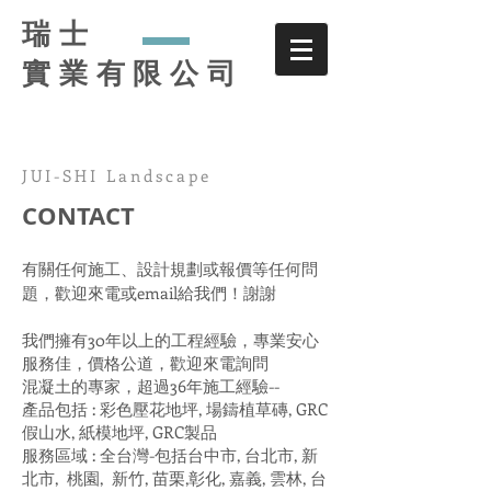
瑞士
實業有限公司
JUI-SHI Landscape
CONTACT
有關任何施工、設計規劃或報價等任何問
題，歡迎來電或email給我們！謝謝
我們擁有30年以上的工程經驗，專業安心
服務佳，價格公道，歡迎來電詢問
混凝土的專家，超過36年施工經驗--
產品包括 : 彩色壓花地坪, 場鑄植草磚, GRC
假山水, 紙模地坪, GRC製品
服務區域 : 全台灣-包括台中市, 台北市, 新
北市, 桃園, 新竹, 苗栗,彰化, 嘉義, 雲林, 台