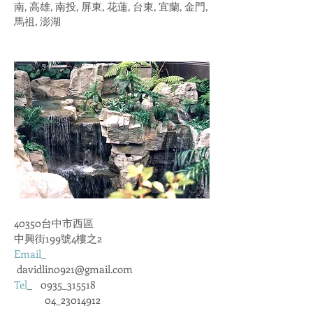
南, 高雄, 南投, 屏東, 花蓮, 台東, 宜蘭, 金門,
馬祖, 澎湖
40350台中市西區
中興街199號4樓之2
Email
_
davidlin0921@gmail.com
Tel
_ 0935_315518
04_23014912