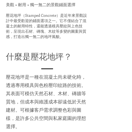
美觀 × 耐用 × 獨一無二的景觀鋪面選擇
壓花地坪（Stamped Concrete）是近年來景觀設
計中最受歡迎的鋪面選項之一。它不僅結合了混
凝土的耐用特性，還能透過模具壓紋與上色技
術，呈現出石材、磚塊、木紋等多變的圖案與質
感，打造出獨一無二的地坪風貌。
什麼是壓花地坪？
壓花地坪是一種在混凝土尚未硬化時，
透過專用模具與色粉壓印紋路的技術。
其表面可模仿天然石材、木材、磚牆等
質地，但成本與維護成本卻遠低於天然
建材。可根據客戶需求調整色彩與圖
樣，是許多公共空間與私家庭園的理想
選擇。