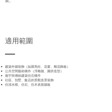
裝。
適用範圍
建築外牆裝飾（如羅馬柱、花窗、雕花飾板）
公共空間藝術構件（浮雕牆、圓拱造型）
廟宇與傳統建築仿石構件
社區、別墅、飯店的景觀造景裝飾
仿清水模、仿石、仿木表面牆板