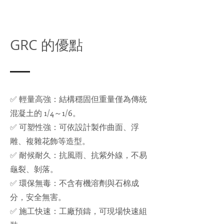
GRC 的優點
✅ 輕量高強：結構穩固但重量僅為傳統
混凝土的 1/4～1/6。
✅ 可塑性強：可依設計製作曲面、浮
雕、複雜花飾等造型。
✅ 耐候耐久：抗風雨、抗紫外線，不易
龜裂、剝落。
✅ 環保無毒：不含有機溶劑與石棉成
分，安全無害。
✅ 施工快速：工廠預鑄，可現場快速組